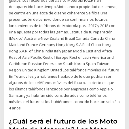
gustos. Los recuerdos del clásico Motorola RAZR han
desaparecido hace tiempo.Moto, ahora propiedad de Lenovo,
se centra en una ética de diseño coherente Se filtra una
presentación de Lenovo donde se confirman los futuros
lanzamientos de teléfonos de Motorola para 2017 y 2018 con
una apuesta por todas las gamas. Estatus de tu reparación
(Mexico) Australia-New Zealand Brazil Canada Canada China
Mainland France Germany Hong Kong S.A.R. of China Hong
Kong S.A.R. of China India Italy Japan Middle East and Africa
Rest of Asia Pacific Rest of Europe Rest of Latin America and
Caribbean Russian Federation South Korea Spain Taiwan
Region United Kingdom United Los teléfonos móviles del futuro
En Tecmoviles ya habí­amos hablado de lo que podrían ser
algunos de los teléfonos móviles del futuro. Lo cierto es que
los últimos teléfonos lanzados por empresas como Apple o
Samsung ya habrían sido considerados como teléfonos
móviles del futuro si los hubiéramos conocido hace tan solo 3 o
4 años.
¿Cuál será el futuro de los Moto